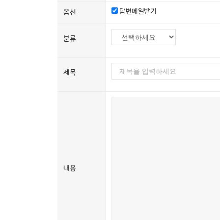
답변메일받기
옵션
분류
제목
내용