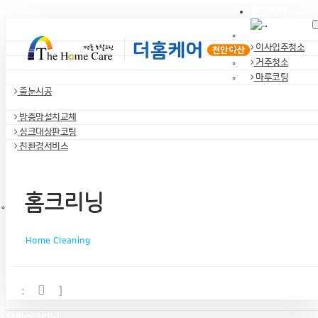
홈크리닝
이사입주청소
거주청소
마루코팅
줄눈시공
방충망설치교체
싱크대상판코팅
친환경서비스
홈크리닝
Home Cleaning
오피스크리닝