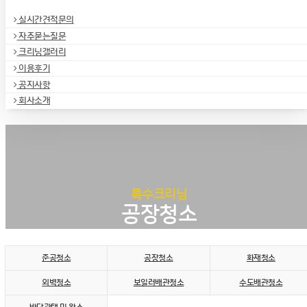
실시간견적문의
자주묻는질문
크리닝갤러리
이용후기
공지사항
회사소개
특수크리닝
공장청소
준공청소
공장청소
화재청소
외벽청소
보일러배관청소
수도배관청소