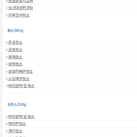
방충망설치교체
싱크대상판코팅
친환경서비스
특수크리닝
준공청소
공장청소
화재청소
외벽청소
보일러배관청소
수도배관청소
바닥광택 및 왁스
오피스크리닝
바닥광택 및 왁스
에어컨청소
계단청소