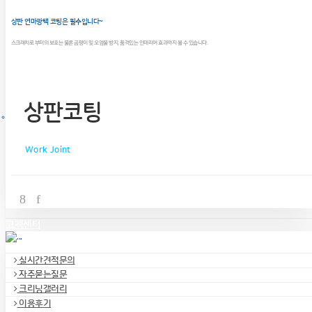
상판 연마광택 코팅은 필수입니다~
스크래치로 부터의 보호는 물론 곰팡이 및 오염물 방지, 품격있는 인테리어 효과까지 볼 수 있습니다.
상판코팅
Work Joint
고객센터
실시간견적문의
자주묻는질문
크리닝갤러리
이용후기