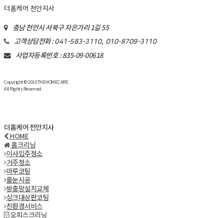
더홈케어 천안지사
충남 천안시 서북구 자은가리 1길 55
고객상담전화 :
,
041-583-3110
010-8709-3110
사업자등록번호 : 835-09-00618
Copyright © 2019 THEHOMECARE
All Rights Reserved.
더홈케어 천안지사
HOME
홈크리닝
이사입주청소
거주청소
마루코팅
줄눈시공
방충망설치교체
싱크대상판코팅
친환경서비스
오피스크리닝