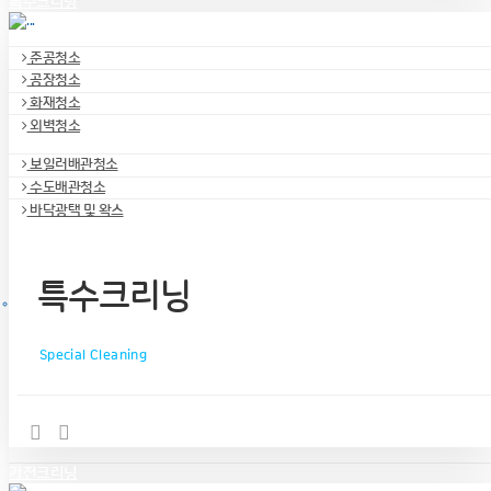
특수크리닝
준공청소
공장청소
화재청소
외벽청소
보일러배관청소
수도배관청소
바닥광택 및 왁스
특수크리닝
Special Cleaning
가전크리닝