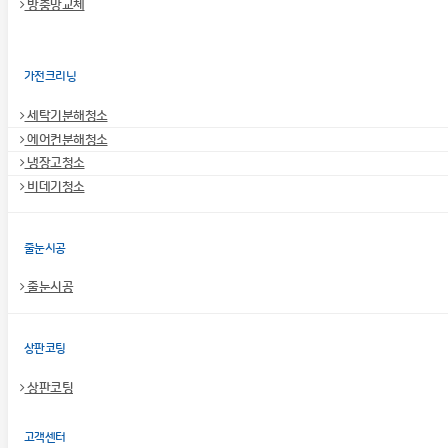
방충망교체
가전크리닝
세탁기분해청소
에어컨분해청소
냉장고청소
비데기청소
줄눈시공
줄눈시공
상판코팅
상판코팅
고객센터