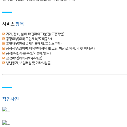
서비스
항목
기계, 장비, 설비, 배관파이프(분진/도장작업)
공장외부(외벽 고압세척/도색공사)
공장내부(판넬 벽체기름때,빔/트러스분진)
공장사무실(외벽, 바닥연마광택 및 코팅, 화장실, 의자, 카펫, 파티션 )
공장천정, 지붕(분징/기름때/황사)
공장바닥(에폭시보수/시공)
냉난방기, 보일러실 및 기타시설물
작업사진