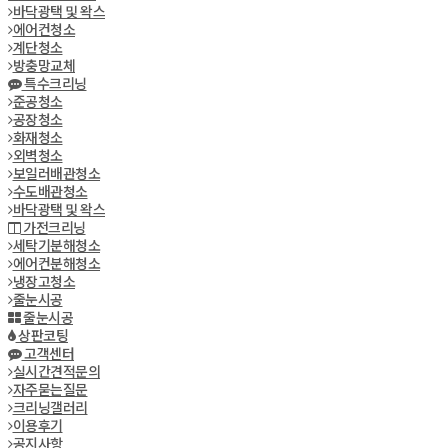
바닥광택 및 왁스
에어컨청소
계단청소
방충망교체
특수크리닝
준공청소
공장청소
화재청소
외벽청소
보일러배관청소
수도배관청소
바닥광택 및 왁스
가전크리닝
세탁기분해청소
에어컨분해청소
냉장고청소
줄눈시공
줄눈시공
상판코팅
고객센터
실시간견적문의
자주묻는질문
크리닝갤러리
이용후기
공지사항