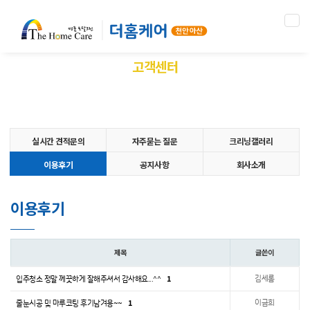
Tog
nav
고객센터
이용후기
실시간 견적문의
자주묻는 질문
크리닝갤러리
이용후기
공지사항
회사소개
이용후기
제목
글쓴이
1
김세롬
입주청소 정말 께끗하게 잘해주셔서 감사해요...^^
1
이금희
줄눈시공 및 마루코팅 후기남겨용~~