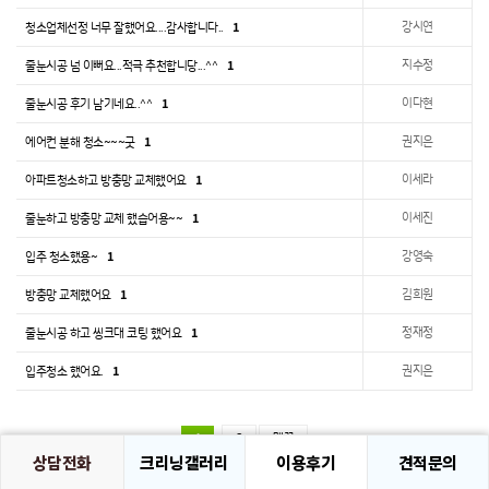
1
강시연
청소업체선정 너무 잘했어요....감사합니다..
1
지수정
줄눈시공 넘 이뻐요...적극 추천합니당...^^
1
이다현
줄눈시공 후기 남기네요..^^
1
권지은
에어컨 분해 청소~~~굿
1
이세라
아파트청소하고 방충망 교체했어요
1
이세진
줄눈하고 방충망 교체 했습어용~~
1
강영숙
입주 청소했용~
1
김희원
방충망 교체했어요
1
정재정
줄눈시공 하고 씽크대 코팅 했어요
1
권지은
입주청소 했어요.
1
2
맨끝
상담전화
크리닝갤러리
이용후기
견적문의